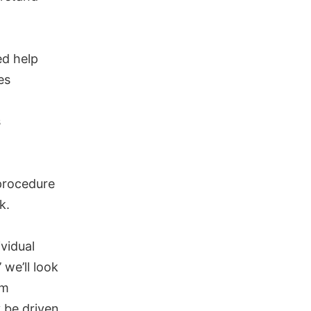
ed help
es
s
 procedure
k.
vidual
 we’ll look
om
y be driven