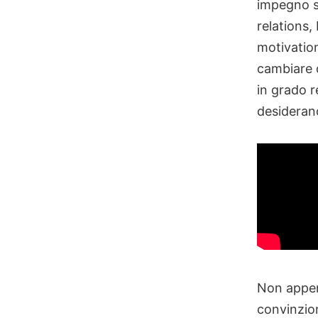
impegno st
relations, 
motivation
cambiare q
in grado 
desiderano
Non appen
convinzion