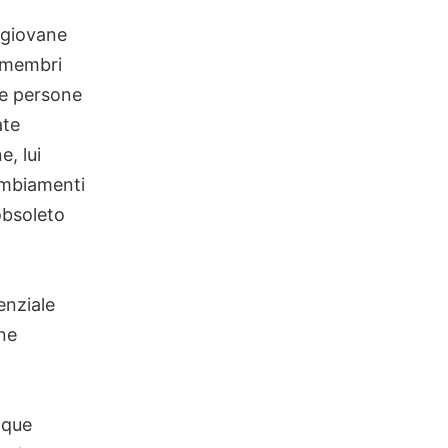
 giovane
 membri
re persone
ate
e, lui
ambiamenti
obsoleto
enziale
one
nque