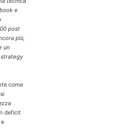
na tecnica
-book e
o
100 post
ncora più,
e un
 strategy
ente come
si
nezza
 deficit
 e