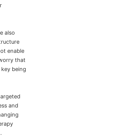
r
e also
tructure
not enable
worry that
 key being
targeted
ress and
changing
herapy
.