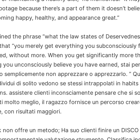
botage because there’s a part of them it doesn’t beli
ming happy, healthy, and appearance great.”
oined the phrase “what the law states of Deservednes
that “you merely get everything you subconsciously f
ed, without more. When you get significantly more t
 you unconsciously believe you have earned, stai per
 o semplicemente non apprezzare o apprezzarlo. ” Que
ividui di solito vedono se stessi intrappolati in habits
s. assistere clienti inconsciamente pensare che si s
 molto meglio, il ragazzo fornisce un percorso creare
e, con risultati maggiori.
k non offre un metodo; Ha suo clienti finire un DISC
mportamentale valutazione strumento. Classifica indi