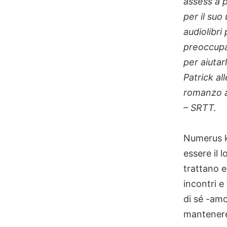
assess a 
per il suo
audiolibri
preoccupaz
per aiutar
Patrick al
romanzo a
– SRTT.
Numerus k
essere il 
trattano e
incontri e
di sé -amo
mantenere 