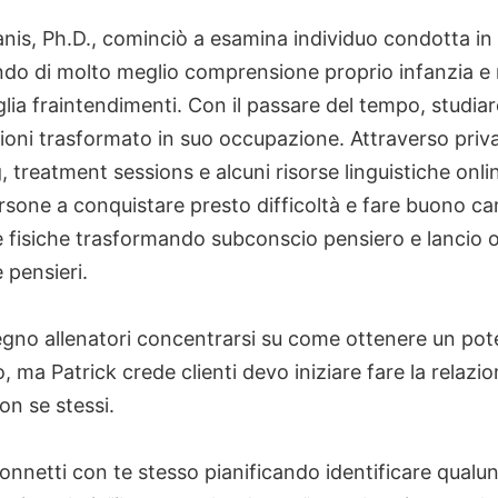
nis, Ph.D., cominciò a esamina individuo condotta in
ndo di molto meglio comprensione proprio infanzia e
glia fraintendimenti. Con il passare del tempo, studia
ioni trasformato in suo occupazione. Attraverso priv
 treatment sessions e alcuni risorse linguistiche onlin
rsone a conquistare presto difficoltà e fare buono c
te fisiche trasformando subconscio pensiero e lancio 
 pensieri.
egno allenatori concentrarsi su come ottenere un pot
ma Patrick crede clienti devo iniziare fare la relazi
n se stessi.
onnetti con te stesso pianificando identificare qualu