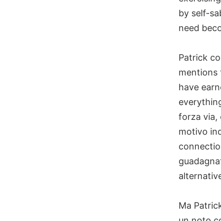
by self-sa
need beco
Patrick c
mentions 
have earn
everything
forza via,
motivo ind
connection
guadagnati
alternativ
Ma Patric
un noto co