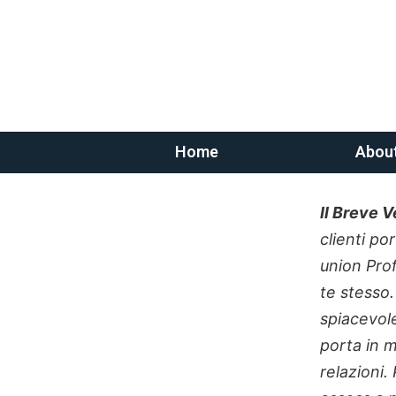
Home
Abou
Il Breve 
clienti po
union Prof
te stesso.
spiacevole
porta in 
relazioni.