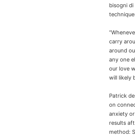
bisogni di
technique
“Whenever 
carry aro
around ou
any one el
our love 
will likely
Patrick de
on connect
anxiety or
results af
method: S