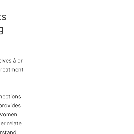
ts
g
es â or
 treatment
nnections
 provides
h women
er relate
erstand