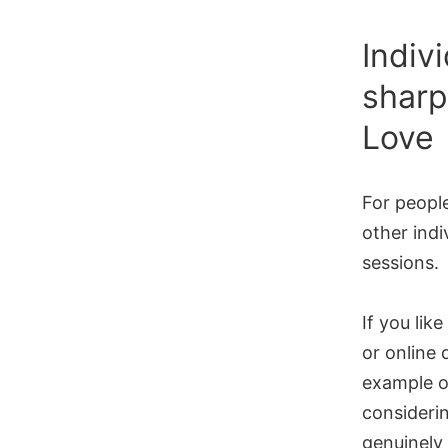
Indiv
sharp
Love
For people
other indi
sessions.
If you lik
or online 
example of
considerin
genuinely