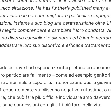
person’s comportamento di un individuo e adattare u
 unico situazione. He has furtherly published many e
 per aiutare le persone migliorare particolare impegn
ioni, insieme a suo blog site caratteristiche oltre 1.
li meglio comprendere e cambiare il loro condotta. A
lena diverso consiglieri e allenatori ed è implementar
ddestrare loro suo distintivo e efficace trattamento
iddies have bad esperienze interpretano erroneam
loro particolare fallimento – come ad esempio genitori 
ntrambi male o separare. Interiorizzano quelle giovi
 frequentemente stabiliscono negativo autostima, o un
re, che può fare più difficile individuare amo davvero
sane connessioni con gli altri più tardi nella vita.