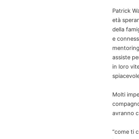
Patrick Wa
età spera
della fami
e conness
mentoring,
assiste pe
in loro vi
spiacevole
Molti imp
compagno, 
avranno co
“come ti c