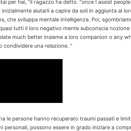
ai per hai, “il ragazzo ha detto. “once I assist people
I inizialmente aiutarli a capire da soli in aggiunta al lo
s, che sviluppa mentale intelligenza. Poi, sgombriamo
uasi tutti il loro negativo mente subconscia nozione
relate much better insieme a loro companion o any w
 condividere una relazione. “
a le persone hanno recuperato traumi passati e limit
i personali, possono essere in grado iniziare a comp