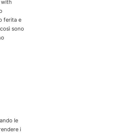
 with
ro
 ferita e
 così sono
ho
ando le
rendere i