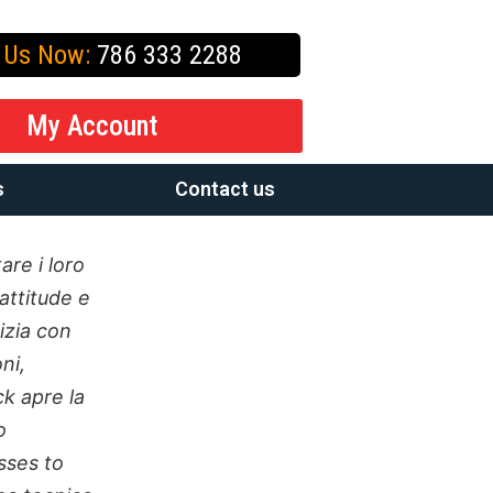
l Us Now:
786 333 2288
My Account
s
Contact us
are i loro
 attitude e
izia con
ni,
ck apre la
o
sses to