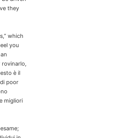
eve they
s,” which
eel you
han
 rovinarlo,
sto è il
 di poor
ono
 migliori
O esame;
vidui in