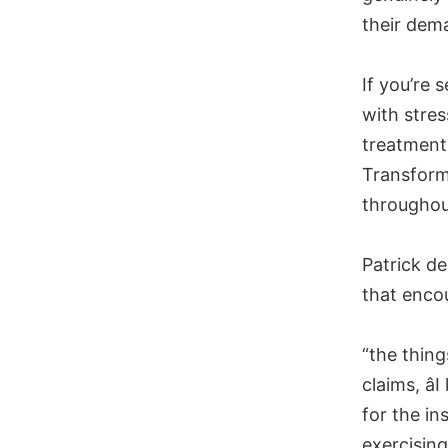
their dem
If you’re 
with stres
treatment
Transform
throughout
Patrick d
that enco
“the thing
claims, â
for the in
exercising