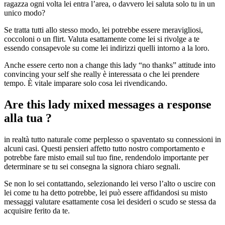
ragazza ogni volta lei entra l’area, o davvero lei saluta solo tu in un
unico modo?
Se tratta tutti allo stesso modo, lei potrebbe essere meravigliosi,
coccoloni o un flirt. Valuta esattamente come lei si rivolge a te
essendo consapevole su come lei indirizzi quelli intorno a la loro.
Anche essere certo non a change this lady “no thanks” attitude into
convincing your self she really è interessata o che lei prendere
tempo. È vitale imparare solo cosa lei rivendicando.
Are this lady mixed messages a response
alla tua ?
in realtà tutto naturale come perplesso o spaventato su connessioni in
alcuni casi. Questi pensieri affetto tutto nostro comportamento e
potrebbe fare misto email sul tuo fine, rendendolo importante per
determinare se tu sei consegna la signora chiaro segnali.
Se non lo sei contattando, selezionando lei verso l’alto o uscire con
lei come tu ha detto potrebbe, lei può essere affidandosi su misto
messaggi valutare esattamente cosa lei desideri o scudo se stessa da
acquisire ferito da te.