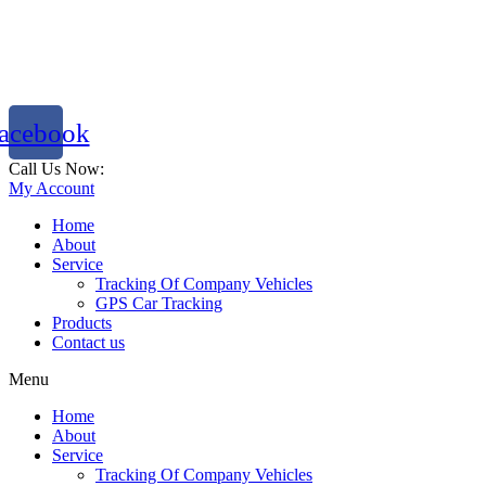
acebook
Call Us Now:
786 333 2288
My Account
Home
About
Service
Tracking Of Company Vehicles
GPS Car Tracking
Products
Contact us
Menu
Home
About
Service
Tracking Of Company Vehicles