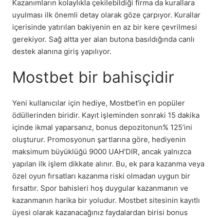
Kazanımların kolaylıkla çekilebildiği firma da kurallara
uyulması ilk önemli detay olarak göze çarpıyor. Kurallar
içerisinde yatırılan bakiyenin en az bir kere çevrilmesi
gerekiyor. Sağ altta yer alan butona basıldığında canlı
destek alanına giriş yapılıyor.
Mostbet bir bahisçidir
Yeni kullanıcılar için hediye, Mostbet’in en popüler
ödüllerinden biridir. Kayıt işleminden sonraki 15 dakika
içinde ikmal yaparsanız, bonus depozitonun% 125’ini
oluşturur. Promosyonun şartlarına göre, hediyenin
maksimum büyüklüğü 9000 UAH’DIR, ancak yalnızca
yapılan ilk işlem dikkate alınır. Bu, ek para kazanma veya
özel oyun fırsatları kazanma riski olmadan uygun bir
fırsattır. Spor bahisleri hoş duygular kazanmanın ve
kazanmanın harika bir yoludur. Mostbet sitesinin kayıtlı
üyesi olarak kazanacağınız faydalardan birisi bonus