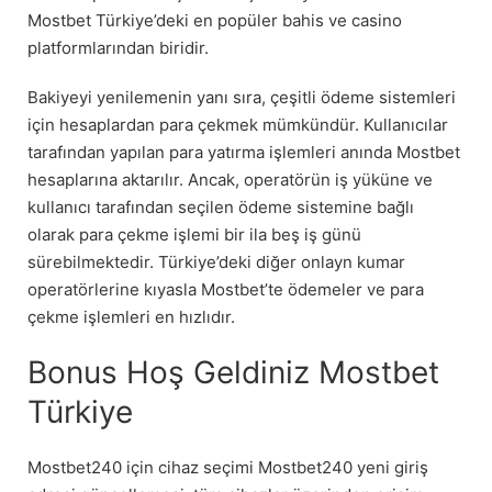
Mostbet Türkiye’deki en popüler bahis ve casino
platformlarından biridir.
Bakiyeyi yenilemenin yanı sıra, çeşitli ödeme sistemleri
için hesaplardan para çekmek mümkündür. Kullanıcılar
tarafından yapılan para yatırma işlemleri anında Mostbet
hesaplarına aktarılır. Ancak, operatörün iş yüküne ve
kullanıcı tarafından seçilen ödeme sistemine bağlı
olarak para çekme işlemi bir ila beş iş günü
sürebilmektedir. Türkiye’deki diğer onlayn kumar
operatörlerine kıyasla Mostbet’te ödemeler ve para
çekme işlemleri en hızlıdır.
Bonus Hoş Geldiniz Mostbet
Türkiye
Mostbet240 için cihaz seçimi Mostbet240 yeni giriş