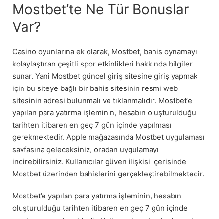
Mostbet’te Ne Tür Bonuslar
Var?
Casino oyunlarına ek olarak, Mostbet, bahis oynamayı
kolaylaştıran çeşitli spor etkinlikleri hakkında bilgiler
sunar. Yani Mostbet güncel giriş sitesine giriş yapmak
için bu siteye bağlı bir bahis sitesinin resmi web
sitesinin adresi bulunmalı ve tıklanmalıdır. Mostbet‘e
yapılan para yatırma işleminin, hesabın oluşturulduğu
tarihten itibaren en geç 7 gün içinde yapılması
gerekmektedir. Apple mağazasında Mostbet uygulaması
sayfasına geleceksiniz, oradan uygulamayı
indirebilirsiniz. Kullanıcılar güven ilişkisi içerisinde
Mostbet üzerinden bahislerini gerçekleştirebilmektedir.
Mostbet’e yapılan para yatırma işleminin, hesabın
oluşturulduğu tarihten itibaren en geç 7 gün içinde